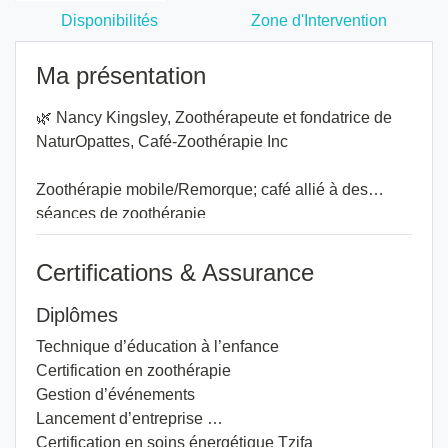
Disponibilités
Zone d'Intervention
Ma présentation
🌿 Nancy Kingsley, Zoothérapeute et fondatrice de
NaturOpattes, Café-Zoothérapie Inc
Zoothérapie mobile/Remorque; café allié à des
séances de zoothérapie
Mon parcours vers la zoothérapie s’est façonné à
Certifications & Assurance
travers des épreuves marquantes : le décès de
Maya, ma fidèle caniche toy, puis un accident majeur
Diplômes
qui m’a forcée à réapprendre à marcher. C’est ma
Technique d’éducation à l’enfance
petite Nala, une caniche débordante de douceur et
Certification en zoothérapie
d’énergie, qui m’a redonné l’élan pour me relever.
Gestion d’événements
Elle a été ma première thérapeute, sans le savoir.
Lancement d’entreprise
Depuis, d’autres compagnons sont venus enrichir
Certification en soins énergétique Tzifa