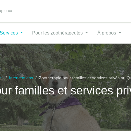
apie.ca
Services
Pour les zoothérapeutes
À propos
il
Interventions
Zoothérapie pour familles et services privés au 
ur familles et services p