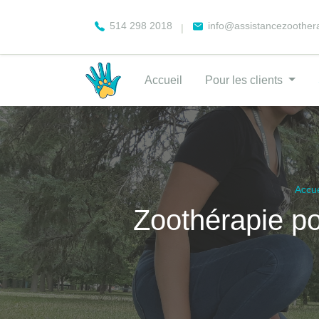
514 298 2018
info@assistancezoother
|
Accueil
Pour les clients
Accue
Zoothérapie po