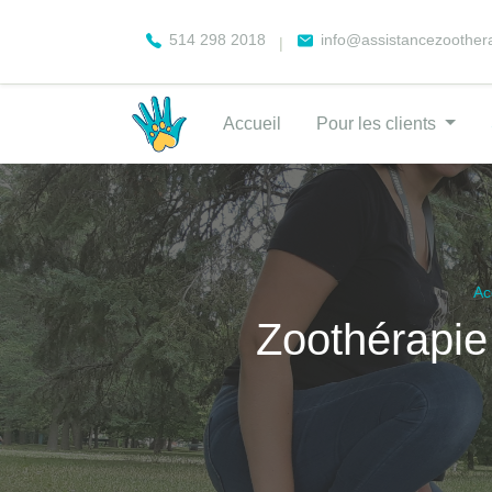
514 298 2018
info@assistancezoother
|
Accueil
Pour les clients
Ac
Zoothérapie