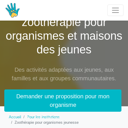
Activités de
zoothérapie pour
organismes et maisons
des jeunes
Des activités adaptées aux jeunes, aux
familles et aux groupes communautaires.
Demander une proposition pour mon
organisme
Accueil
Pour les institutions
Voir les zoothérapeutes
Zoothérapie pour organismes jeunesse